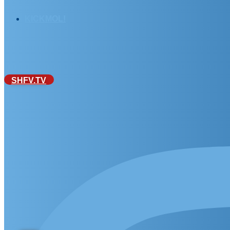
KICKMOL!
SHFV.TV