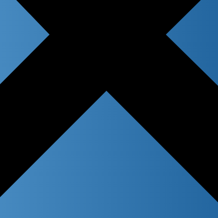
 title
n content