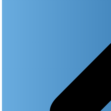
Search in
Search i