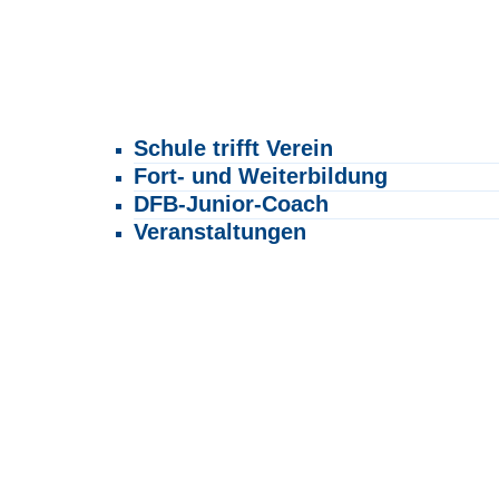
Schule trifft Verein
Fort- und Weiterbildung
DFB-Junior-Coach
Veranstaltungen
Beachsoccer
Lüttfeld Cup
Ü-Fußball
Walking Football
Auszeichnungen
Turnier-/Spielbörse
TRAINER*INNEN