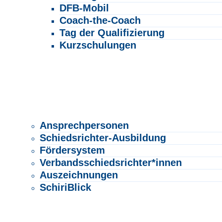
DFB-Mobil
Coach-the-Coach
Tag der Qualifizierung
Kurzschulungen
Lehrgangsanmeldung
Talentspieltage
Jugend Award
Trainersuchportal
SCHIEDSRICHTER*INNEN
Ansprechpersonen
Schiedsrichter-Ausbildung
Fördersystem
Verbandsschiedsrichter*innen
Auszeichnungen
SchiriBlick
SOZIALES
Ansprechpersonen