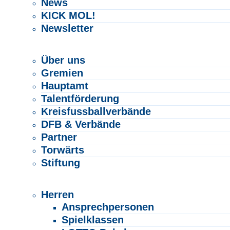
News
KICK MOL!
Newsletter
VERBAND
Über uns
Gremien
Hauptamt
Talentförderung
Kreisfussballverbände
DFB & Verbände
Partner
Torwärts
Stiftung
SPIELBETRIEB
Herren
Ansprechpersonen
Spielklassen