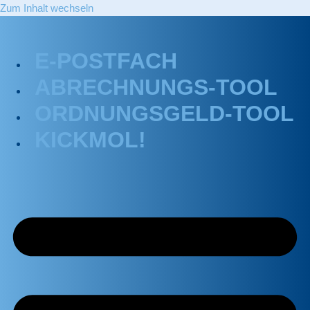
Zum Inhalt wechseln
E-POSTFACH
ABRECHNUNGS-TOOL
ORDNUNGSGELD-TOOL
KICKMOL!