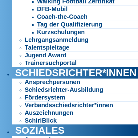
Walking Football Zertifikat
DFB-Mobil
Coach-the-Coach
Tag der Qualifizierung
Kurzschulungen
Lehrgangsanmeldung
Talentspieltage
Jugend Award
Trainersuchportal
SCHIEDSRICHTER*INNEN
Ansprechpersonen
Schiedsrichter-Ausbildung
Fördersystem
Verbandsschiedsrichter*innen
Auszeichnungen
SchiriBlick
SOZIALES