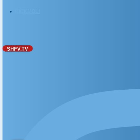
KICKMOL!
SHFV.TV