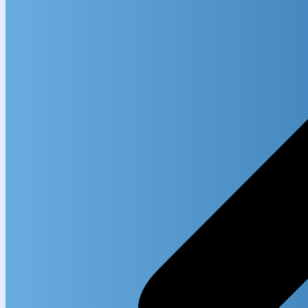
Search in
Search i