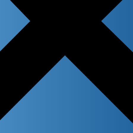
 title
n content