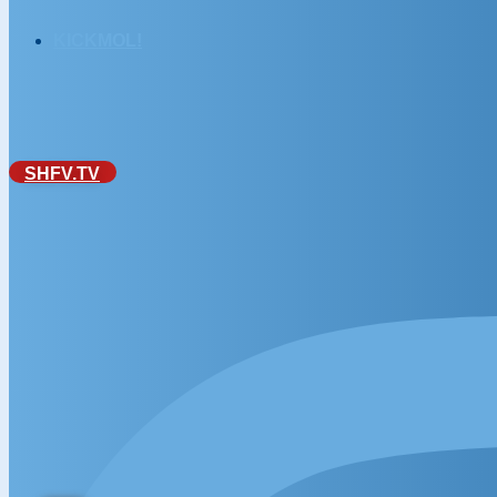
KICKMOL!
SHFV.TV