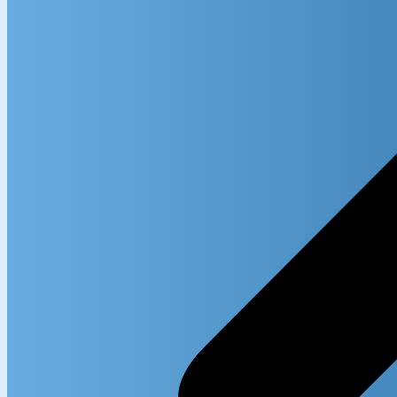
Search in
Search i