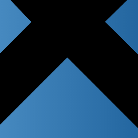
 title
n content