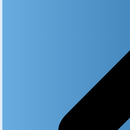
Search in
Search i