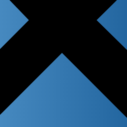
 title
n content