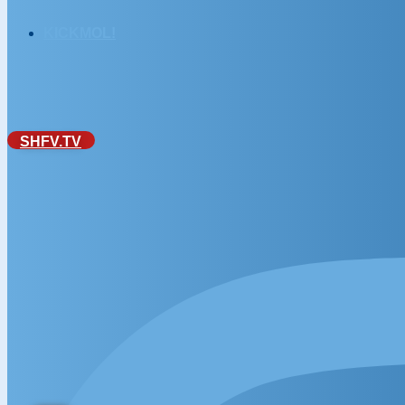
KICKMOL!
SHFV.TV