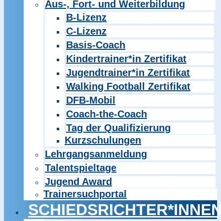
Aus-, Fort- und Weiterbildung
B-Lizenz
C-Lizenz
Basis-Coach
Kindertrainer*in Zertifikat
Jugendtrainer*in Zertifikat
Walking Football Zertifikat
DFB-Mobil
Coach-the-Coach
Tag der Qualifizierung
Kurzschulungen
Lehrgangsanmeldung
Talentspieltage
Jugend Award
Trainersuchportal
SCHIEDSRICHTER*INNE