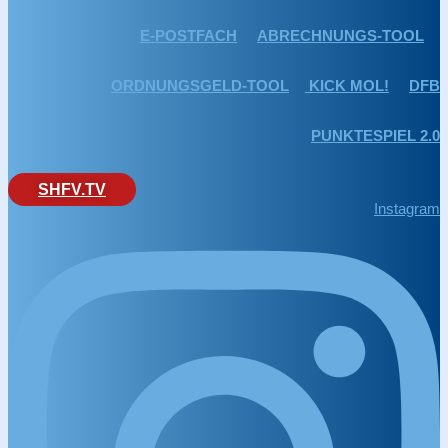
E-POSTFACH
ABRECHNUNGS-TOOL
ORDNUNGSGELD-TOOL
KICK MOL!
DFB
PUNKTESPIEL 2.0
SHFV.TV
Instagram