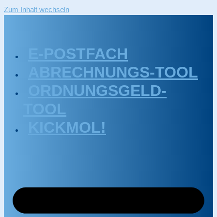
Zum Inhalt wechseln
E-POSTFACH
ABRECHNUNGS-TOOL
ORDNUNGSGELD-
TOOL
KICKMOL!