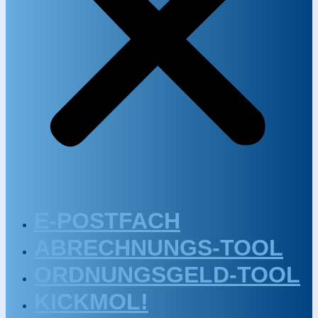
E-POSTFACH
ABRECHNUNGS-TOOL
ORDNUNGSGELD-TOOL
KICKMOL!