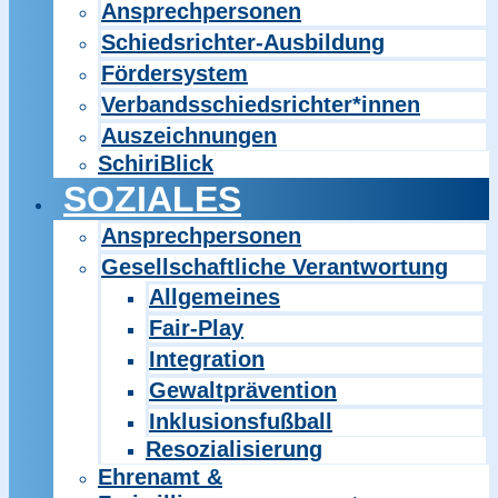
Ansprechpersonen
Schiedsrichter-Ausbildung
Fördersystem
Verbandsschiedsrichter*innen
Auszeichnungen
SchiriBlick
SOZIALES
Ansprechpersonen
Gesellschaftliche Verantwortung
Allgemeines
Fair-Play
Integration
Gewaltprävention
Inklusionsfußball
Resozialisierung
Ehrenamt &