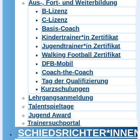
Aus-, Fort- und Weiterbildung
B-Lizenz
C-Lizenz
Basis-Coach
Kindertrainer*in Zertifikat
Jugendtrainer*in Zertifikat
Walking Football Zertifikat
DFB-Mobil
Coach-the-Coach
Tag der Qualifizierung
Kurzschulungen
Lehrgangsanmeldung
Talentspieltage
Jugend Award
Trainersuchportal
SCHIEDSRICHTER*INNE