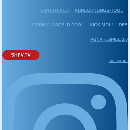
E-POSTFACH
ABRECHNUNGS-TOOL
ORDNUNGSGELD-TOOL
KICK MOL!
DFB
PUNKTESPIEL 2.0
SHFV.TV
Instagram