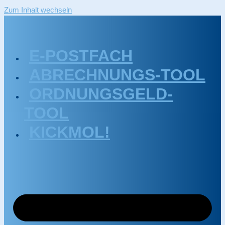
Zum Inhalt wechseln
E-POSTFACH
ABRECHNUNGS-TOOL
ORDNUNGSGELD-
TOOL
KICKMOL!