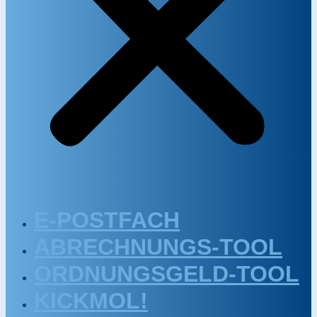
E-POSTFACH
ABRECHNUNGS-TOOL
ORDNUNGSGELD-TOOL
KICKMOL!