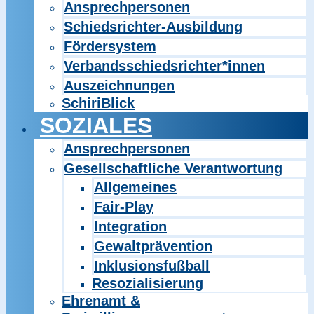
Ansprechpersonen
Schiedsrichter-Ausbildung
Fördersystem
Verbandsschiedsrichter*innen
Auszeichnungen
SchiriBlick
SOZIALES
Ansprechpersonen
Gesellschaftliche Verantwortung
Allgemeines
Fair-Play
Integration
Gewaltprävention
Inklusionsfußball
Resozialisierung
Ehrenamt &