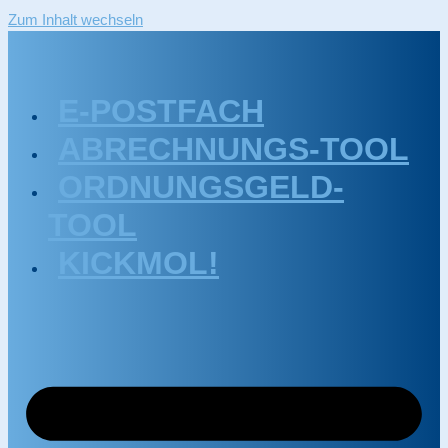
Zum Inhalt wechseln
E-POSTFACH
ABRECHNUNGS-TOOL
ORDNUNGSGELD-
TOOL
KICKMOL!