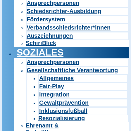
Ansprechpersonen
Schiedsrichter-Ausbildung
Fördersystem
Verbandsschiedsrichter*innen
Auszeichnungen
SchiriBlick
SOZIALES
Ansprechpersonen
Gesellschaftliche Verantwortung
Allgemeines
Fair-Play
Integration
Gewaltprävention
Inklusionsfußball
Resozialisierung
Ehrenamt &