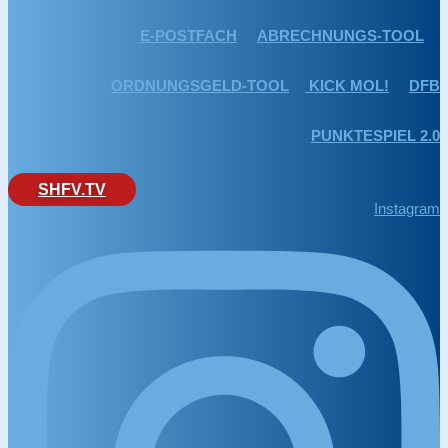
E-POSTFACH
ABRECHNUNGS-TOOL
ORDNUNGSGELD-TOOL
KICK MOL!
DFB
PUNKTESPIEL 2.0
SHFV.TV
Instagram