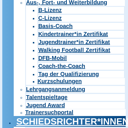
Aus-, Fort- und Weiterbildung
B-Lizenz
C-Lizenz
Basis-Coach
Kindertrainer*in Zertifikat
Jugendtrainer*in Zertifikat
Walking Football Zertifikat
DFB-Mobil
Coach-the-Coach
Tag der Qualifizierung
Kurzschulungen
Lehrgangsanmeldung
Talentspieltage
Jugend Award
Trainersuchportal
SCHIEDSRICHTER*INNE