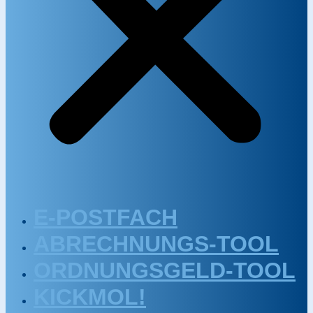
E-POSTFACH
ABRECHNUNGS-TOOL
ORDNUNGSGELD-TOOL
KICKMOL!