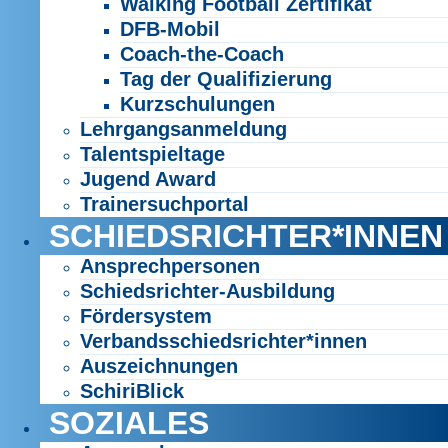
Walking Football Zertifikat
DFB-Mobil
Coach-the-Coach
Tag der Qualifizierung
Kurzschulungen
Lehrgangsanmeldung
Talentspieltage
Jugend Award
Trainersuchportal
SCHIEDSRICHTER*INNEN
Ansprechpersonen
Schiedsrichter-Ausbildung
Fördersystem
Verbandsschiedsrichter*innen
Auszeichnungen
SchiriBlick
SOZIALES