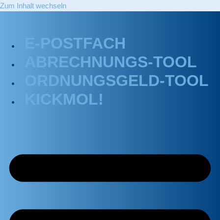
Zum Inhalt wechseln
E-POSTFACH
ABRECHNUNGS-TOOL
ORDNUNGSGELD-TOOL
KICKMOL!