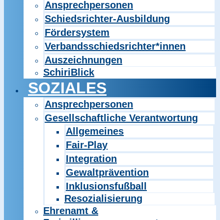
Ansprechpersonen
Schiedsrichter-Ausbildung
Fördersystem
Verbandsschiedsrichter*innen
Auszeichnungen
SchiriBlick
SOZIALES
Ansprechpersonen
Gesellschaftliche Verantwortung
Allgemeines
Fair-Play
Integration
Gewaltprävention
Inklusionsfußball
Resozialisierung
Ehrenamt &