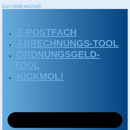
Zum Inhalt wechseln
E-POSTFACH
ABRECHNUNGS-TOOL
ORDNUNGSGELD-
TOOL
KICKMOL!