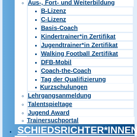
Aus-, Fort- und Weiterbildung
B-Lizenz
C-Lizenz
Basis-Coach
Kindertrainer*in Zertifikat
Jugendtrainer*in Zertifikat
Walking Football Zertifikat
DFB-Mobil
Coach-the-Coach
Tag der Qualifizierung
Kurzschulungen
Lehrgangsanmeldung
Talentspieltage
Jugend Award
Trainersuchportal
SCHIEDSRICHTER*INNE