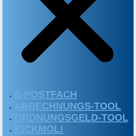
E-POSTFACH
ABRECHNUNGS-TOOL
ORDNUNGSGELD-TOOL
KICKMOL!