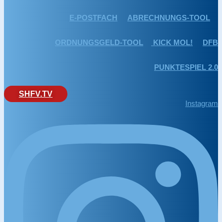
E-POSTFACH
ABRECHNUNGS-TOOL
ORDNUNGSGELD-TOOL
KICK MOL!
DFB
PUNKTESPIEL 2.0
SHFV.TV
Instagram