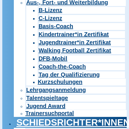
Aus-, Fort- und Weiterbildung
B-Lizenz
C-Lizenz
Basis-Coach
Kindertrainer*in Zertifikat
Jugendtrainer*in Zertifikat
Walking Football Zertifikat
DFB-Mobil
Coach-the-Coach
Tag der Qualifizierung
Kurzschulungen
Lehrgangsanmeldung
Talentspieltage
Jugend Award
Trainersuchportal
SCHIEDSRICHTER*INNE