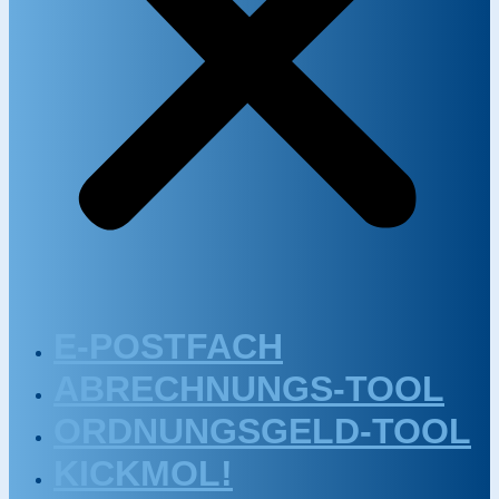
E-POSTFACH
ABRECHNUNGS-TOOL
ORDNUNGSGELD-TOOL
KICKMOL!