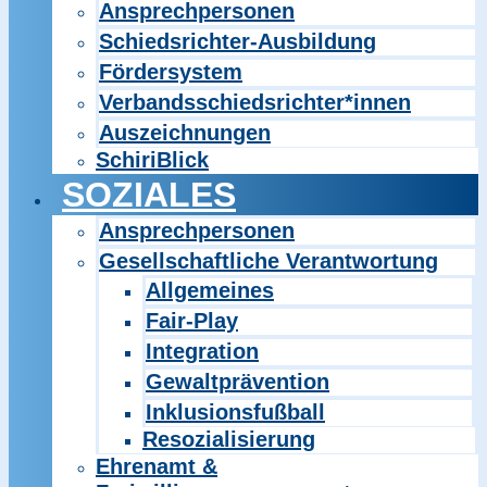
Ansprechpersonen
Schiedsrichter-Ausbildung
Fördersystem
Verbandsschiedsrichter*innen
Auszeichnungen
SchiriBlick
SOZIALES
Ansprechpersonen
Gesellschaftliche Verantwortung
Allgemeines
Fair-Play
Integration
Gewaltprävention
Inklusionsfußball
Resozialisierung
Ehrenamt &