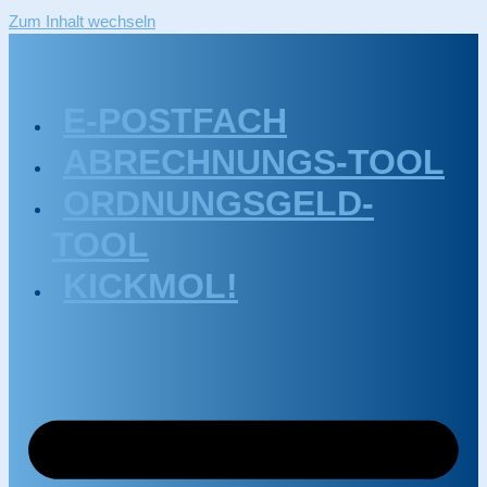
Zum Inhalt wechseln
E-POSTFACH
ABRECHNUNGS-TOOL
ORDNUNGSGELD-
TOOL
KICKMOL!