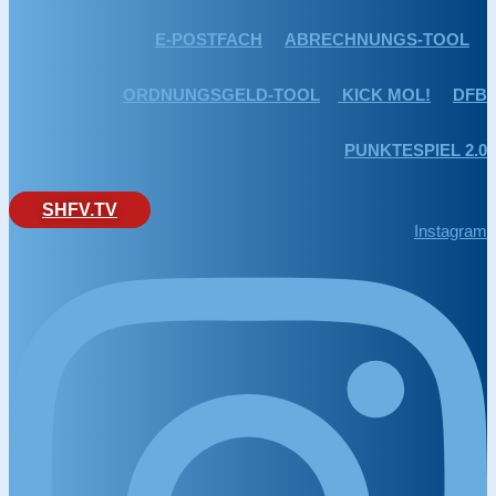
E-POSTFACH
ABRECHNUNGS-TOOL
ORDNUNGSGELD-TOOL
KICK MOL!
DFB
PUNKTESPIEL 2.0
SHFV.TV
Instagram