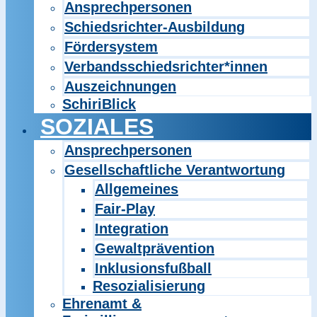
Ansprechpersonen
Schiedsrichter-Ausbildung
Fördersystem
Verbandsschiedsrichter*innen
Auszeichnungen
SchiriBlick
SOZIALES
Ansprechpersonen
Gesellschaftliche Verantwortung
Allgemeines
Fair-Play
Integration
Gewaltprävention
Inklusionsfußball
Resozialisierung
Ehrenamt &