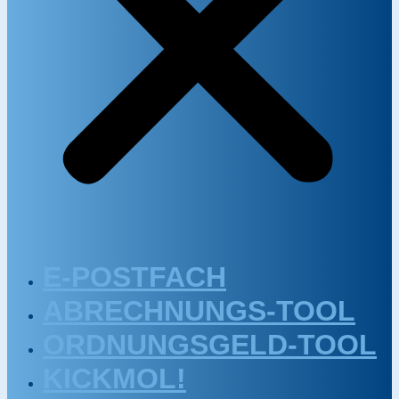
E-POSTFACH
ABRECHNUNGS-TOOL
ORDNUNGSGELD-TOOL
KICKMOL!