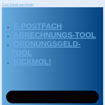
Zum Inhalt wechseln
E-POSTFACH
ABRECHNUNGS-TOOL
ORDNUNGSGELD-
TOOL
KICKMOL!