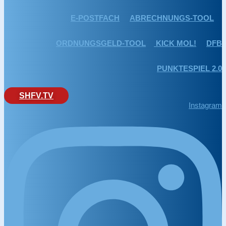
E-POSTFACH
ABRECHNUNGS-TOOL
ORDNUNGSGELD-TOOL
KICK MOL!
DFB
PUNKTESPIEL 2.0
SHFV.TV
Instagram