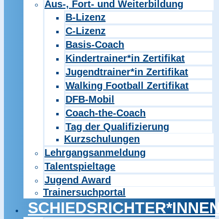
Aus-, Fort- und Weiterbildung
B-Lizenz
C-Lizenz
Basis-Coach
Kindertrainer*in Zertifikat
Jugendtrainer*in Zertifikat
Walking Football Zertifikat
DFB-Mobil
Coach-the-Coach
Tag der Qualifizierung
Kurzschulungen
Lehrgangsanmeldung
Talentspieltage
Jugend Award
Trainersuchportal
SCHIEDSRICHTER*INNE