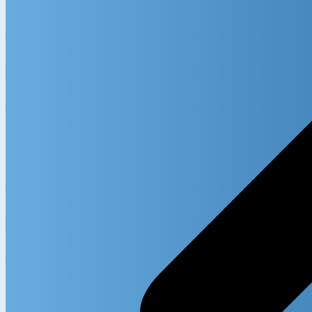
Search in
Search i