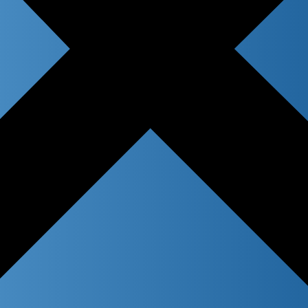
 title
n content