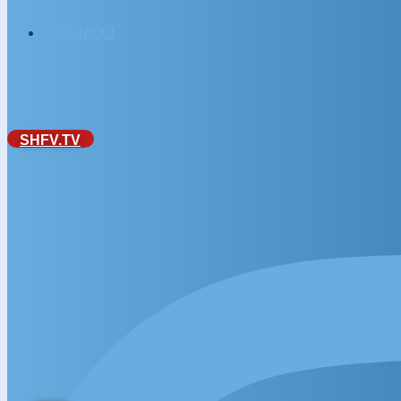
KICKMOL!
SHFV.TV