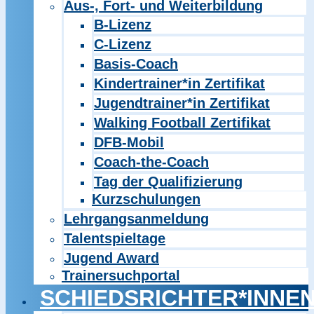
Aus-, Fort- und Weiterbildung
B-Lizenz
C-Lizenz
Basis-Coach
Kindertrainer*in Zertifikat
Jugendtrainer*in Zertifikat
Walking Football Zertifikat
DFB-Mobil
Coach-the-Coach
Tag der Qualifizierung
Kurzschulungen
Lehrgangsanmeldung
Talentspieltage
Jugend Award
Trainersuchportal
SCHIEDSRICHTER*INNE