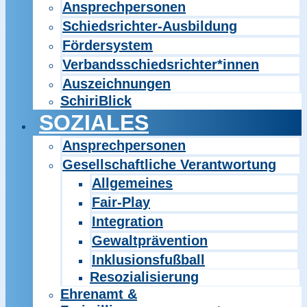
Ansprechpersonen
Schiedsrichter-Ausbildung
Fördersystem
Verbandsschiedsrichter*innen
Auszeichnungen
SchiriBlick
SOZIALES
Ansprechpersonen
Gesellschaftliche Verantwortung
Allgemeines
Fair-Play
Integration
Gewaltprävention
Inklusionsfußball
Resozialisierung
Ehrenamt &