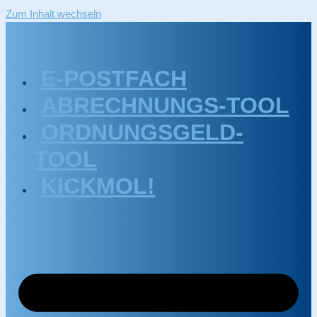
Zum Inhalt wechseln
E-POSTFACH
ABRECHNUNGS-TOOL
ORDNUNGSGELD-
TOOL
KICKMOL!