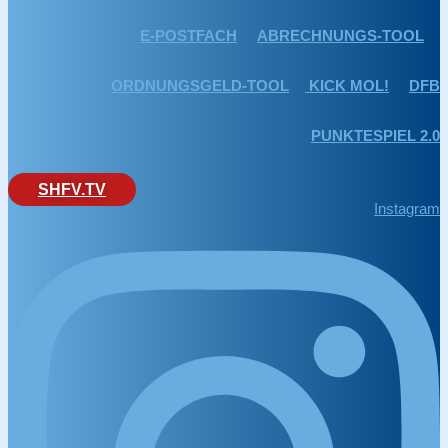
E-POSTFACH
ABRECHNUNGS-TOOL
ORDNUNGSGELD-TOOL
KICK MOL!
DFB
PUNKTESPIEL 2.0
SHFV.TV
Instagram