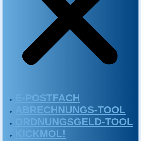
E-POSTFACH
ABRECHNUNGS-TOOL
ORDNUNGSGELD-TOOL
KICKMOL!