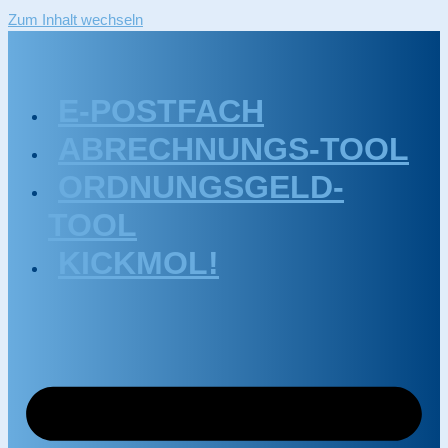
Zum Inhalt wechseln
E-POSTFACH
ABRECHNUNGS-TOOL
ORDNUNGSGELD-
TOOL
KICKMOL!