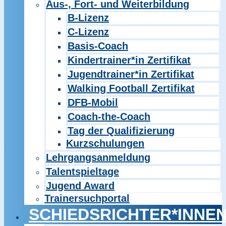
Aus-, Fort- und Weiterbildung
B-Lizenz
C-Lizenz
Basis-Coach
Kindertrainer*in Zertifikat
Jugendtrainer*in Zertifikat
Walking Football Zertifikat
DFB-Mobil
Coach-the-Coach
Tag der Qualifizierung
Kurzschulungen
Lehrgangsanmeldung
Talentspieltage
Jugend Award
Trainersuchportal
SCHIEDSRICHTER*INNE