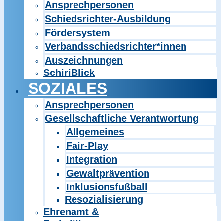
Ansprechpersonen
Schiedsrichter-Ausbildung
Fördersystem
Verbandsschiedsrichter*innen
Auszeichnungen
SchiriBlick
SOZIALES
Ansprechpersonen
Gesellschaftliche Verantwortung
Allgemeines
Fair-Play
Integration
Gewaltprävention
Inklusionsfußball
Resozialisierung
Ehrenamt &