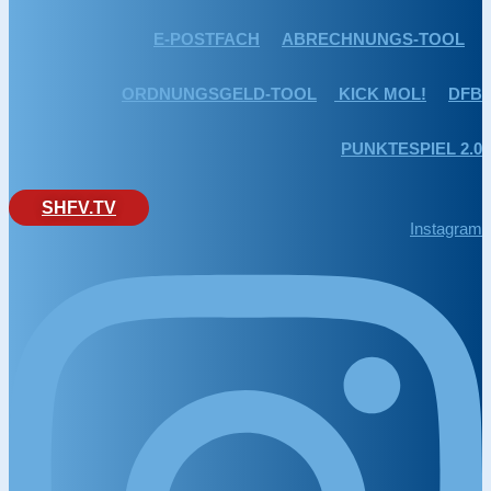
E-POSTFACH
ABRECHNUNGS-TOOL
ORDNUNGSGELD-TOOL
KICK MOL!
DFB
PUNKTESPIEL 2.0
SHFV.TV
Instagram