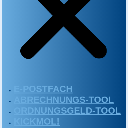
E-POSTFACH
ABRECHNUNGS-TOOL
ORDNUNGSGELD-TOOL
KICKMOL!