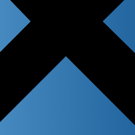
 title
n content