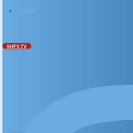
KICKMOL!
SHFV.TV