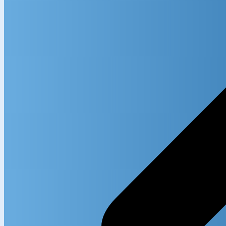
Search in
Search i