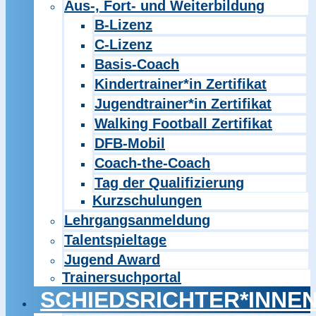
Aus-, Fort- und Weiterbildung
B-Lizenz
C-Lizenz
Basis-Coach
Kindertrainer*in Zertifikat
Jugendtrainer*in Zertifikat
Walking Football Zertifikat
DFB-Mobil
Coach-the-Coach
Tag der Qualifizierung
Kurzschulungen
Lehrgangsanmeldung
Talentspieltage
Jugend Award
Trainersuchportal
SCHIEDSRICHTER*INNE