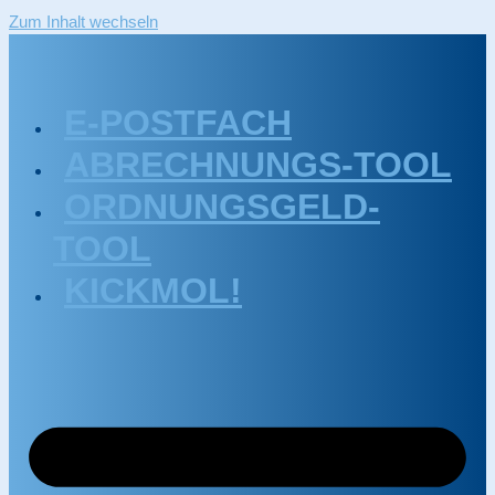
Zum Inhalt wechseln
E-POSTFACH
ABRECHNUNGS-TOOL
ORDNUNGSGELD-
TOOL
KICKMOL!