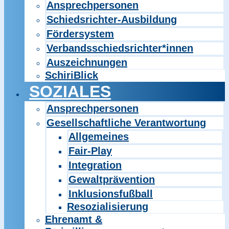
Ansprechpersonen
Schiedsrichter-Ausbildung
Fördersystem
Verbandsschiedsrichter*innen
Auszeichnungen
SchiriBlick
SOZIALES
Ansprechpersonen
Gesellschaftliche Verantwortung
Allgemeines
Fair-Play
Integration
Gewaltprävention
Inklusionsfußball
Resozialisierung
Ehrenamt &