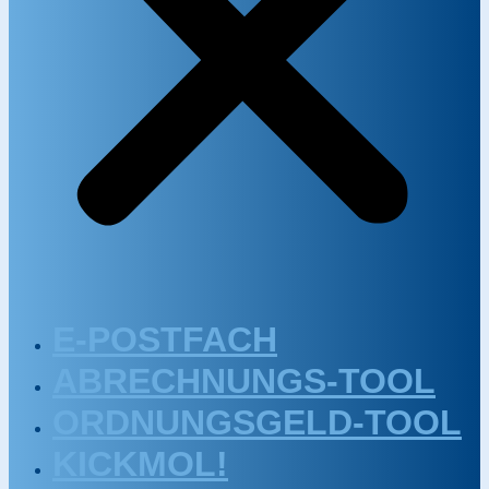
E-POSTFACH
ABRECHNUNGS-TOOL
ORDNUNGSGELD-TOOL
KICKMOL!