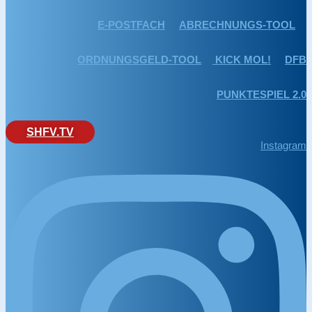
E-POSTFACH
ABRECHNUNGS-TOOL
ORDNUNGSGELD-TOOL
KICK MOL!
DFB
PUNKTESPIEL 2.0
SHFV.TV
Instagram