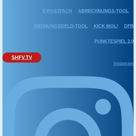
E-POSTFACH
ABRECHNUNGS-TOOL
ORDNUNGSGELD-TOOL
KICK MOL!
DFB
PUNKTESPIEL 2.0
SHFV.TV
Instagram