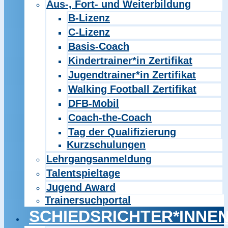
Aus-, Fort- und Weiterbildung
B-Lizenz
C-Lizenz
Basis-Coach
Kindertrainer*in Zertifikat
Jugendtrainer*in Zertifikat
Walking Football Zertifikat
DFB-Mobil
Coach-the-Coach
Tag der Qualifizierung
Kurzschulungen
Lehrgangsanmeldung
Talentspieltage
Jugend Award
Trainersuchportal
SCHIEDSRICHTER*INNE