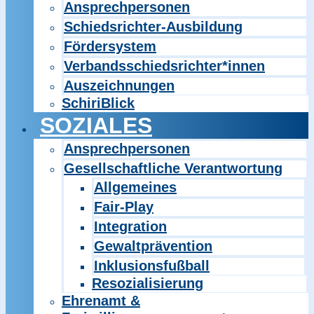
Ansprechpersonen
Schiedsrichter-Ausbildung
Fördersystem
Verbandsschiedsrichter*innen
Auszeichnungen
SchiriBlick
SOZIALES
Ansprechpersonen
Gesellschaftliche Verantwortung
Allgemeines
Fair-Play
Integration
Gewaltprävention
Inklusionsfußball
Resozialisierung
Ehrenamt &