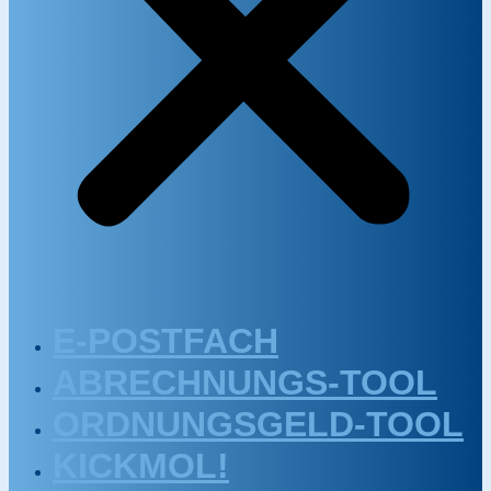
E-POSTFACH
ABRECHNUNGS-TOOL
ORDNUNGSGELD-TOOL
KICKMOL!