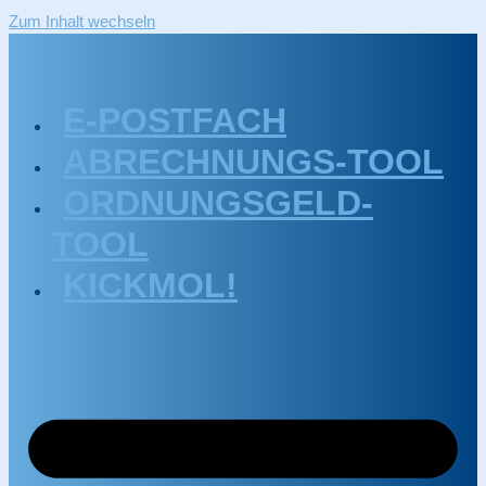
Zum Inhalt wechseln
E-POSTFACH
ABRECHNUNGS-TOOL
ORDNUNGSGELD-
TOOL
KICKMOL!