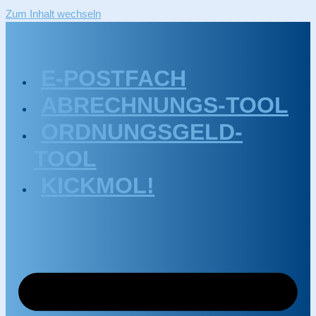
Zum Inhalt wechseln
E-POSTFACH
ABRECHNUNGS-TOOL
ORDNUNGSGELD-
TOOL
KICKMOL!