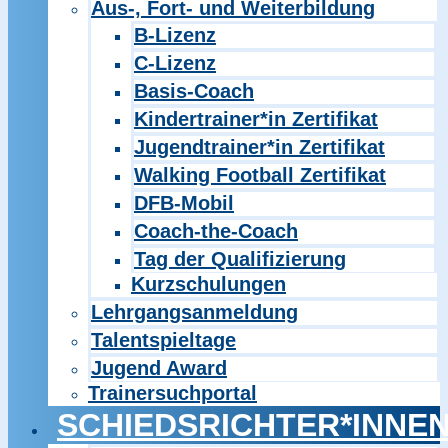
Aus-, Fort- und Weiterbildung
B-Lizenz
C-Lizenz
Basis-Coach
Kindertrainer*in Zertifikat
Jugendtrainer*in Zertifikat
Walking Football Zertifikat
DFB-Mobil
Coach-the-Coach
Tag der Qualifizierung
Kurzschulungen
Lehrgangsanmeldung
Talentspieltage
Jugend Award
Trainersuchportal
SCHIEDSRICHTER*INNE