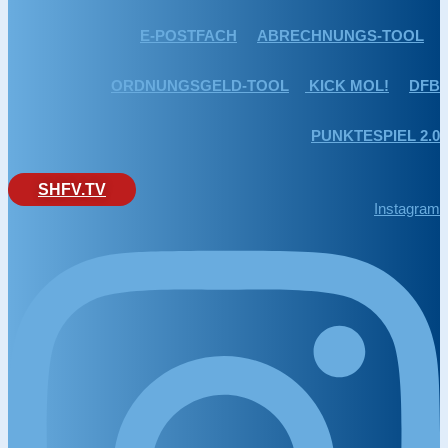
E-POSTFACH
ABRECHNUNGS-TOOL
ORDNUNGSGELD-TOOL
KICK MOL!
DFB
PUNKTESPIEL 2.0
SHFV.TV
Instagram