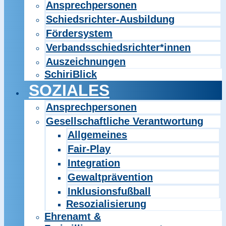
Ansprechpersonen
Schiedsrichter-Ausbildung
Fördersystem
Verbandsschiedsrichter*innen
Auszeichnungen
SchiriBlick
SOZIALES
Ansprechpersonen
Gesellschaftliche Verantwortung
Allgemeines
Fair-Play
Integration
Gewaltprävention
Inklusionsfußball
Resozialisierung
Ehrenamt &