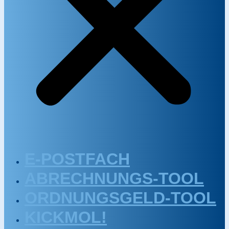
E-POSTFACH
ABRECHNUNGS-TOOL
ORDNUNGSGELD-TOOL
KICKMOL!