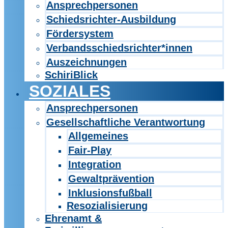
Ansprechpersonen
Schiedsrichter-Ausbildung
Fördersystem
Verbandsschiedsrichter*innen
Auszeichnungen
SchiriBlick
SOZIALES
Ansprechpersonen
Gesellschaftliche Verantwortung
Allgemeines
Fair-Play
Integration
Gewaltprävention
Inklusionsfußball
Resozialisierung
Ehrenamt &