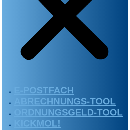
E-POSTFACH
ABRECHNUNGS-TOOL
ORDNUNGSGELD-TOOL
KICKMOL!