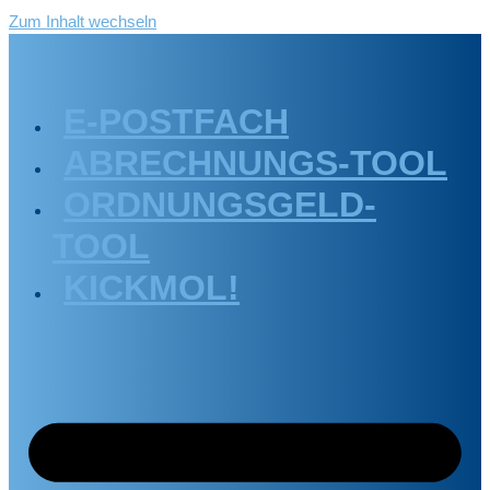
Zum Inhalt wechseln
E-POSTFACH
ABRECHNUNGS-TOOL
ORDNUNGSGELD-
TOOL
KICKMOL!