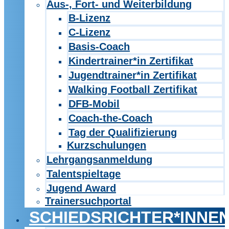
Aus-, Fort- und Weiterbildung
B-Lizenz
C-Lizenz
Basis-Coach
Kindertrainer*in Zertifikat
Jugendtrainer*in Zertifikat
Walking Football Zertifikat
DFB-Mobil
Coach-the-Coach
Tag der Qualifizierung
Kurzschulungen
Lehrgangsanmeldung
Talentspieltage
Jugend Award
Trainersuchportal
SCHIEDSRICHTER*INNE