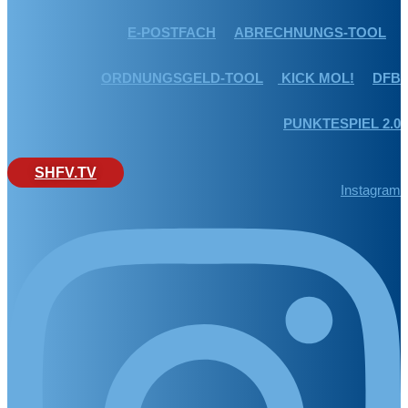
E-POSTFACH
ABRECHNUNGS-TOOL
ORDNUNGSGELD-TOOL
KICK MOL!
DFB
PUNKTESPIEL 2.0
SHFV.TV
Instagram