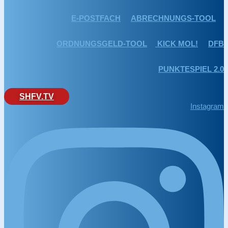
E-POSTFACH
ABRECHNUNGS-TOOL
ORDNUNGSGELD-TOOL
KICK MOL!
DFB
PUNKTESPIEL 2.0
SHFV.TV
Instagram