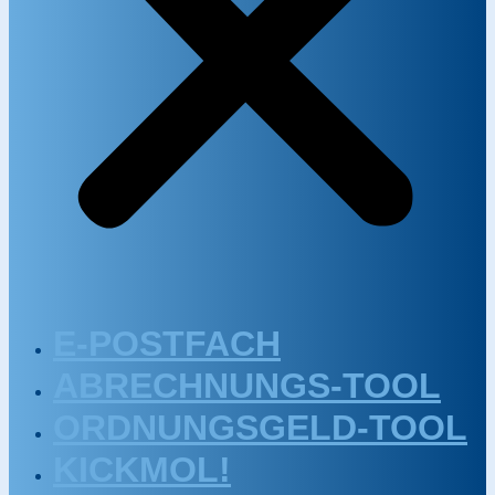
E-POSTFACH
ABRECHNUNGS-TOOL
ORDNUNGSGELD-TOOL
KICKMOL!