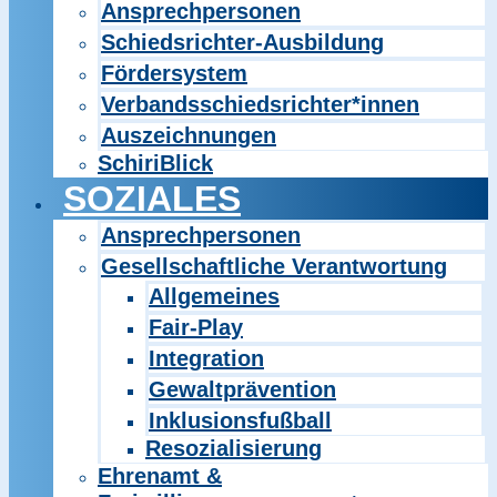
Ansprechpersonen
Schiedsrichter-Ausbildung
Fördersystem
Verbandsschiedsrichter*innen
Auszeichnungen
SchiriBlick
SOZIALES
Ansprechpersonen
Gesellschaftliche Verantwortung
Allgemeines
Fair-Play
Integration
Gewaltprävention
Inklusionsfußball
Resozialisierung
Ehrenamt &