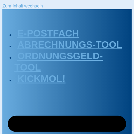
Zum Inhalt wechseln
E-POSTFACH
ABRECHNUNGS-TOOL
ORDNUNGSGELD-
TOOL
KICKMOL!