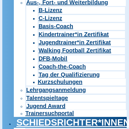
Aus-, Fort- und Weiterbildung
B-Lizenz
C-Lizenz
Basis-Coach
Kindertrainer*in Zertifikat
Jugendtrainer*in Zertifikat
Walking Football Zertifikat
DFB-Mobil
Coach-the-Coach
Tag der Qualifizierung
Kurzschulungen
Lehrgangsanmeldung
Talentspieltage
Jugend Award
Trainersuchportal
SCHIEDSRICHTER*INNE