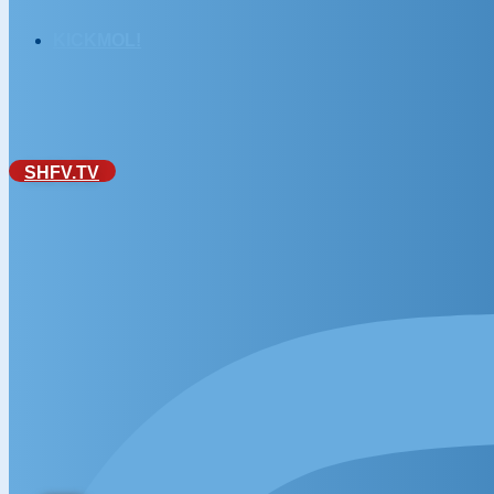
KICKMOL!
SHFV.TV