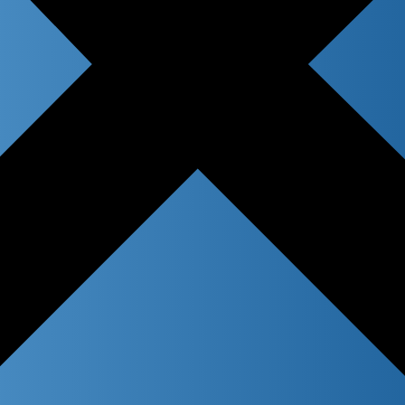
 title
n content