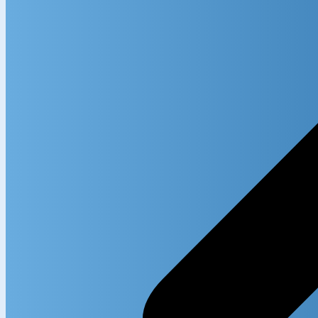
Search in
Search i