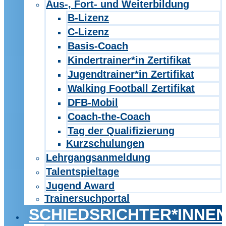
Aus-, Fort- und Weiterbildung
B-Lizenz
C-Lizenz
Basis-Coach
Kindertrainer*in Zertifikat
Jugendtrainer*in Zertifikat
Walking Football Zertifikat
DFB-Mobil
Coach-the-Coach
Tag der Qualifizierung
Kurzschulungen
Lehrgangsanmeldung
Talentspieltage
Jugend Award
Trainersuchportal
SCHIEDSRICHTER*INNE