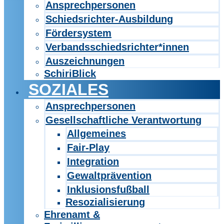
Ansprechpersonen
Schiedsrichter-Ausbildung
Fördersystem
Verbandsschiedsrichter*innen
Auszeichnungen
SchiriBlick
SOZIALES
Ansprechpersonen
Gesellschaftliche Verantwortung
Allgemeines
Fair-Play
Integration
Gewaltprävention
Inklusionsfußball
Resozialisierung
Ehrenamt &