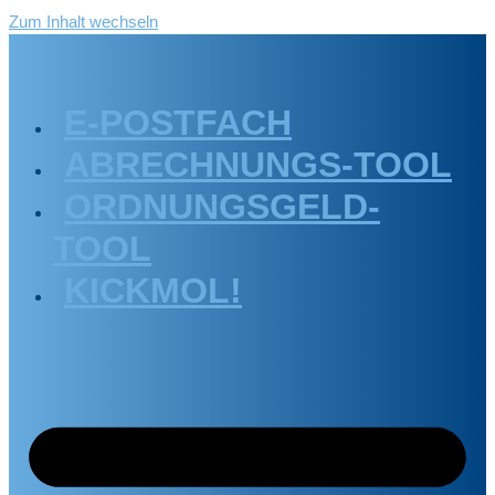
Zum Inhalt wechseln
E-POSTFACH
ABRECHNUNGS-TOOL
ORDNUNGSGELD-
TOOL
KICKMOL!