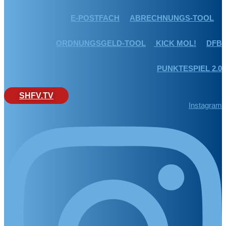
E-POSTFACH
ABRECHNUNGS-TOOL
ORDNUNGSGELD-TOOL
KICK MOL!
DFB
PUNKTESPIEL 2.0
SHFV.TV
Instagram