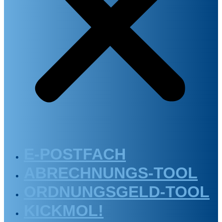
E-POSTFACH
ABRECHNUNGS-TOOL
ORDNUNGSGELD-TOOL
KICKMOL!