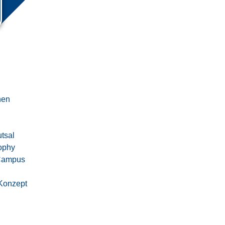
nen
utsal
ophy
-Campus
Konzept