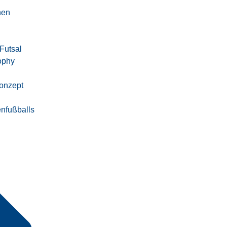
nen
 Futsal
ophy
onzept
nfußballs