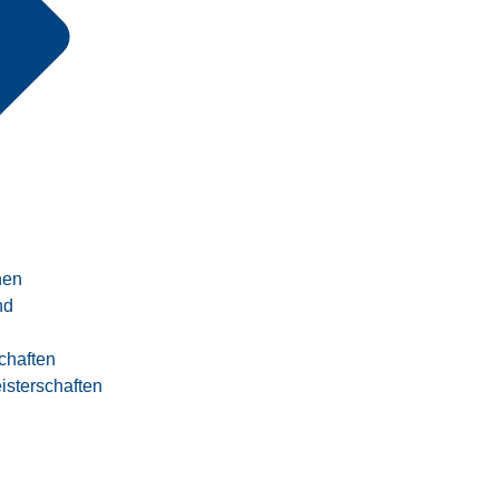
nen
nd
chaften
sterschaften